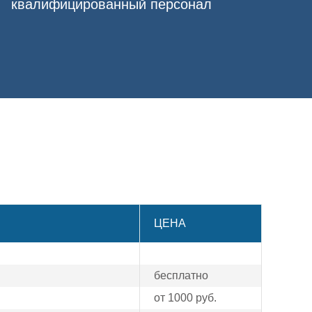
квалифицированный персонал
с постановкой запретительного барьера. Для
ы работают с больными анонимно, подбирая
ЦЕНА
бесплатно
от 1000 руб.