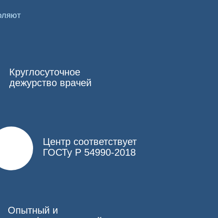
оляют
ировку и определиться со способом введения
Круглосуточное
дежурство врачей
здает мотивационную установку, чтобы
же существуют таблетки, но их прием сопряжен
Центр соответствует
ГОСТу Р 54990-2018
ов. Для этого ставится капельница, которая за
и требует повторения каждый месяц) или
о постоянно концентрируется в крови и
Опытный и
Длительность действия составляет от 3 месяцев