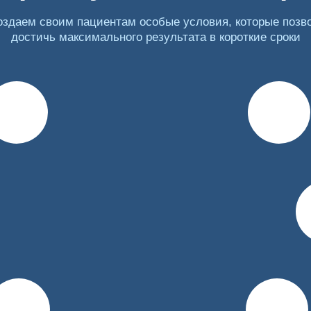
оздаем своим пациентам особые условия, которые позв
достичь максимального результата в короткие сроки
 лекарства.
ходимые обследования и диагностику, чтобы подобрать доз
омогает устранить психологическую тягу к веществам и со
скается в виде инъекции или капсулы для подшивания. Так
е пропускать дозу. Этапы кодирования:
чистка организма от токсинов и продуктов распада наркотик
дствий употребления и признаков интоксикации.
й (вводится в ягодичную мышцу в определенной дозировке 
жу в условиях стационара, при этом действующее веществ
ампулы проводится в стационаре под наблюдением врача. 