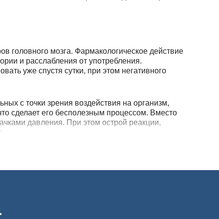
ров головного мозга. Фармакологическое действие
ории и расслабления от употребления.
овать уже спустя сутки, при этом негативного
ных с точки зрения воздействия на организм,
 что сделает его бесполезным процессом. Вместо
ачками давления. При этом острой реакции,
в.
ли морфина. Его назначают при лечении как
бходимости можно поставить запретительный
а