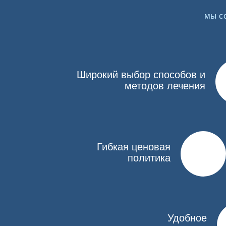
остро протекающий абстинентный синдром,
состояние наркотической ломки,
мы с
проблемы с печенью (например, гепатит),
индивидуальная непереносимость компонентов
До кодирования наши специалисты проведут необ
Широкий выбор способов и
лекарства.
методов лечения
Как проводится процедура
Кодирование от нарзависимости «Налтрексоном» п
поддерживать чистый образ жизни. Препарат выпу
сложностями, так как нужно соблюдать график и н
Гибкая ценовая
политика
Детоксикация.
До введения вещества требуется о
короткое время справляется с устранением после
Введение лекарства.
Оно выполняется инъекцие
подкожной подшивкой. Капсула вживляется под ко
Удобное
производит пролонгированный эффект. Вшивание 