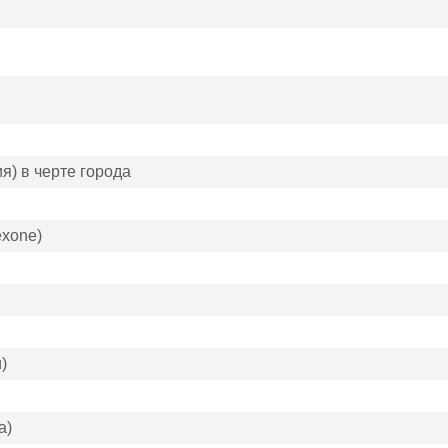
я) в черте города
exone)
)
а)