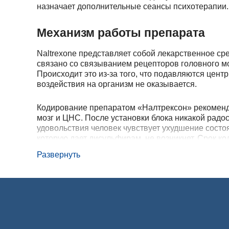
назначает дополнительные сеансы психотерапии.
Механизм работы препарата
Naltrexone представляет собой лекарственное ср
связано со связыванием рецепторов головного мо
Происходит это из-за того, что подавляются цент
воздействия на организм не оказывается.
Кодирование препаратом «Налтрексон» рекоменду
мозг и ЦНС. После установки блока никакой радо
удовольствия человек чувствует ухудшение состо
которую дает дисульфирам, не возникнет. Срок к
Развернуть
Показания и противопоказания 
«Налтрексон» пользуется популярностью за блоки
наркотической, так и алкогольной зависимости.
барьер повторно. Кодирование «Налтрексоном» н