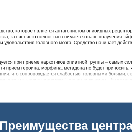
едство, которое является антагонистом опиоидных рецепто
зга, за счет чего полностью снимается шанс получения эйф
ры удовольствия головного мозга. Средство начинает действ
ется при приеме наркотиков опиатной группы – самых силь
сти прием героина, морфина, метадона не будет приносить,
яния, что сопровождается слабостью, головными болями, ск
одировки составляет минимум 1 месяц, максимум – 5 месяце
к кодированию
ровку сильных наркотических средств, например, героина и
 Действующее вещество не вызывает привыкания, а при нео
е назначается при наличии следующих противопоказаний:
Преимущества центр