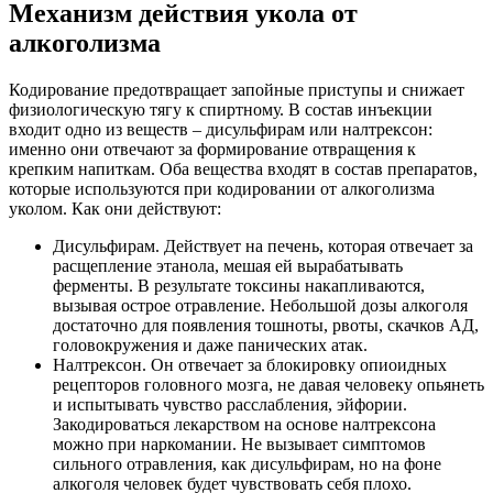
Механизм действия укола от
алкоголизма
Кодирование предотвращает запойные приступы и снижает
физиологическую тягу к спиртному. В состав инъекции
входит одно из веществ – дисульфирам или налтрексон:
именно они отвечают за формирование отвращения к
крепким напиткам. Оба вещества входят в состав препаратов,
которые используются при кодировании от алкоголизма
уколом. Как они действуют:
Дисульфирам. Действует на печень, которая отвечает за
расщепление этанола, мешая ей вырабатывать
ферменты. В результате токсины накапливаются,
вызывая острое отравление. Небольшой дозы алкоголя
достаточно для появления тошноты, рвоты, скачков АД,
головокружения и даже панических атак.
Налтрексон. Он отвечает за блокировку опиоидных
рецепторов головного мозга, не давая человеку опьянеть
и испытывать чувство расслабления, эйфории.
Закодироваться лекарством на основе налтрексона
можно при наркомании. Не вызывает симптомов
сильного отравления, как дисульфирам, но на фоне
алкоголя человек будет чувствовать себя плохо.