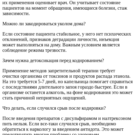
их применения оценивает врач. Он учитывает состояние
пациентов на момент обращения, имеющиеся болезни, стаж
зависимости.
Можно ли закодироваться уколом дома?
Если состояние пациента стабильное, у него нет психических
отклонений, признаков деградации личности, инъекция
может выполняться на дому. Важным условием является
соблюдение режима трезвости.
Зачем нужна детоксикация перед кодированием?
Применение методов запретительной терапии требует
очистки организма от токсинов и продуктов распада этанола.
На это требуется 5-7 дней, но капельница помогает справиться
с последствиями длительного запоя гораздо быстрее. Если в
организме останется алкоголь, на фоне кодирования это может
стать причиной неприятных ощущений.
Что делать, если случился срыв после кодировки?
После введения препаратов с дисульфирамом и налтрексоном
пить нельзя. Если все-таки случился срыв, необходимо
обратиться к наркологу за введением антидота. Это может
предотвратить многие проблемы со здоровьем.