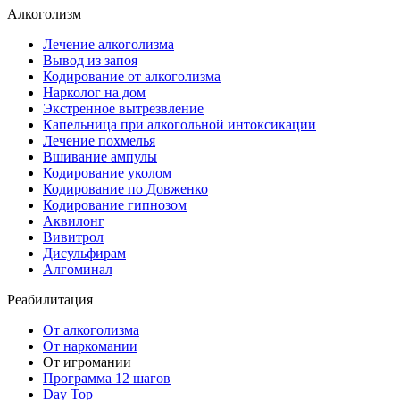
Алкоголизм
Лечение алкоголизма
Вывод из запоя
Кодирование от алкоголизма
Нарколог на дом
Экстренное вытрезвление
Капельница при алкогольной интоксикации
Лечение похмелья
Вшивание ампулы
Кодирование уколом
Кодирование по Довженко
Кодирование гипнозом
Аквилонг
Вивитрол
Дисульфирам
Алгоминал
Реабилитация
От алкоголизма
От наркомании
От игромании
Программа 12 шагов
Day Top