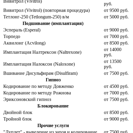
Вивитрол (Vivitrol)
руб.
Вивитрол (Vivitrol) (повторная процедура)
от 9500 руб.
Тетлонг-250 (Tetlongum-250) в/м
от 5000 руб.
Подшивание (имплантация)
Эспераль (Esperal)
от 9000 руб.
Торпедо
от 7000 руб.
Аквилонг (Acvilong)
от 8500 руб.
от 14000
Имплантация Налтрексон (Naltrexone)
руб.
от 13500
Имплантация Налоксон (Naloxone)
руб.
Вшивание Дисульфирам (Disulfiram)
от 7500 руб.
Гипноз
Кодирование по методу Довженко
от 4500 руб.
Кодирование по методу Рожнова
от 7000 руб.
Эриксоновский гипноз
от 7500 руб.
Блокирование
Двойной блок
от 8500 руб.
Тройной блок
от 9000 руб.
Прочие услуги
"Дуплет" - выведение из запоя и кодирование
от 7500 руб.